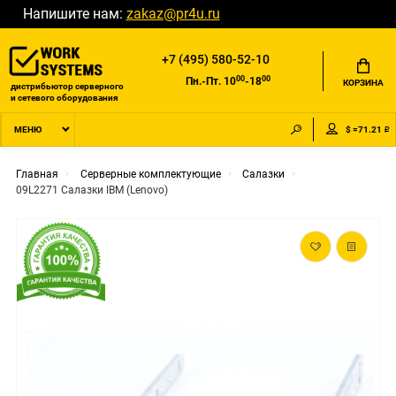
Напишите нам:
zakaz@pr4u.ru
+7 (495) 580-52-10
00
00
Пн.-Пт. 10
-18
КОРЗИНА
дистрибьютор серверного
и сетевого оборудования
$ =71.21 ₽
МЕНЮ
Главная
Серверные комплектующие
Салазки
09L2271 Салазки IBM (Lenovo)