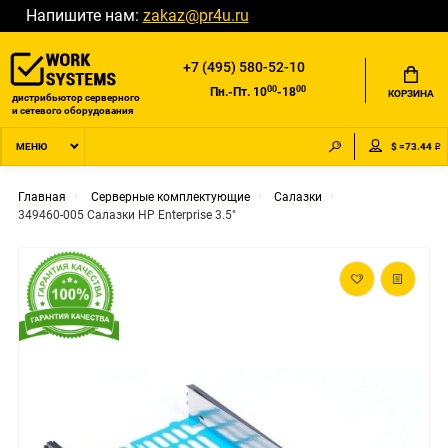
Напишите нам:
zakaz@pr4u.ru
+7 (495) 580-52-10
00
00
Пн.-Пт. 10
-18
КОРЗИНА
дистрибьютор серверного
и сетевого оборудования
$ =73.44 ₽
МЕНЮ
Главная
Серверные комплектующие
Салазки
349460-005 Салазки HP Enterprise 3.5"