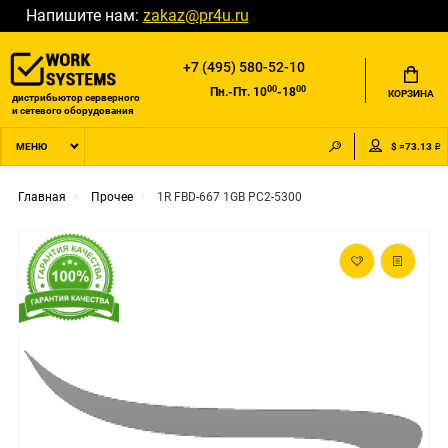
Напишите нам:
zakaz@pr4u.ru
+7 (495) 580-52-10
00
00
Пн.-Пт. 10
-18
КОРЗИНА
дистрибьютор серверного
и сетевого оборудования
$ =73.13 ₽
МЕНЮ
Главная
Прочее
1R FBD-667 1GB PC2-5300