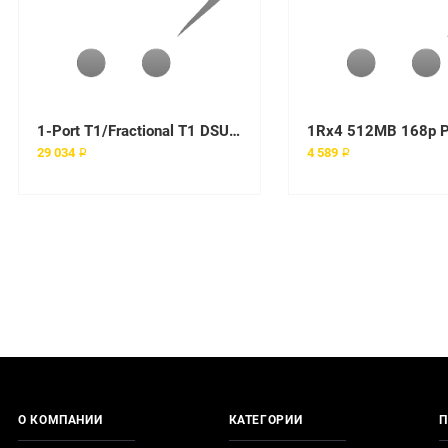
1-Port T1/Fractional T1 DSU/CSU WAN Interface Card
29 034 ₽
4 589 ₽
О КОМПАНИИ
КАТЕГОРИИ
П