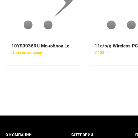
10YS0036RU Моноблок Lenovo V540-24IWL All-In-One 23,8in i5-8265U
11a/b/g Wireless PC
Цена по запросу
7 102 ₽
О КОМПАНИИ
КАТЕГОРИИ
П