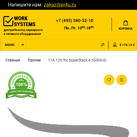
Напишите нам:
zakaz@pr4u.ru
+7 (495) 580-52-10
00
00
Пн.-Пт. 10
-18
КОРЗИНА
дистрибьютор серверного
и сетевого оборудования
$ =76.13 ₽
МЕНЮ
Главная
Прочее
11A 12V for SuperStack 4 5500G-EI