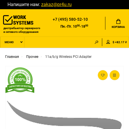
Напишите нам:
zakaz@pr4u.ru
+7 (495) 580-52-10
00
00
Пн.-Пт. 10
-18
КОРЗИНА
дистрибьютор серверного
и сетевого оборудования
$ =82.17 ₽
МЕНЮ
Главная
Прочее
11a/b/g Wireless PCI Adapter