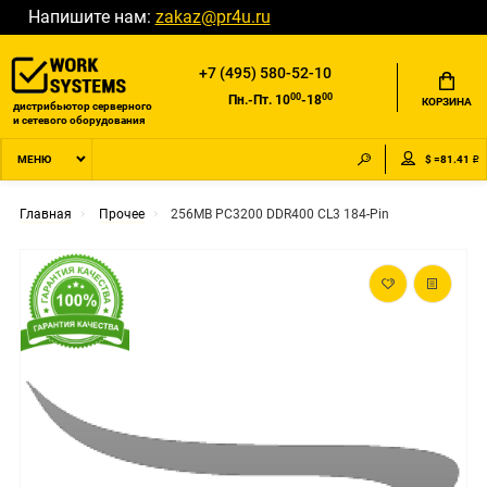
Напишите нам:
zakaz@pr4u.ru
+7 (495) 580-52-10
00
00
Пн.-Пт. 10
-18
КОРЗИНА
дистрибьютор серверного
и сетевого оборудования
$ =81.41 ₽
МЕНЮ
Главная
Прочее
256MB PC3200 DDR400 CL3 184-Pin