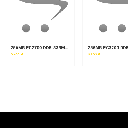
256MB PC2700 DDR-333MHz ECC Unbuffered
6 255 ₽
3 163 ₽