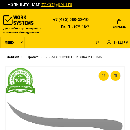
Напишите нам:
zakaz@pr4u.ru
+7 (495) 580-52-10
00
00
Пн.-Пт. 10
-18
КОРЗИНА
дистрибьютор серверного
и сетевого оборудования
$ =82.17 ₽
МЕНЮ
Главная
Прочее
256MB PC3200 DDR SDRAM UDIMM