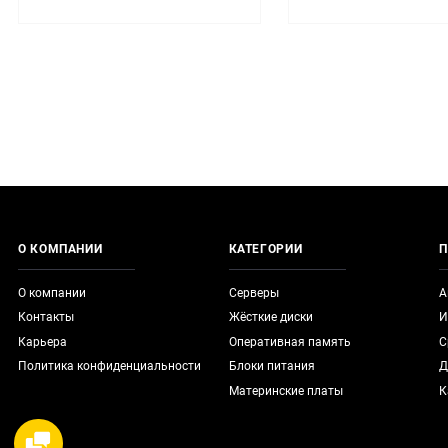
О КОМПАНИИ
КАТЕГОРИИ
П
О компании
Серверы
А
Контакты
Жёсткие диски
И
Карьера
Оперативная память
С
Политика конфиденциальности
Блоки питания
Д
Материнские платы
К