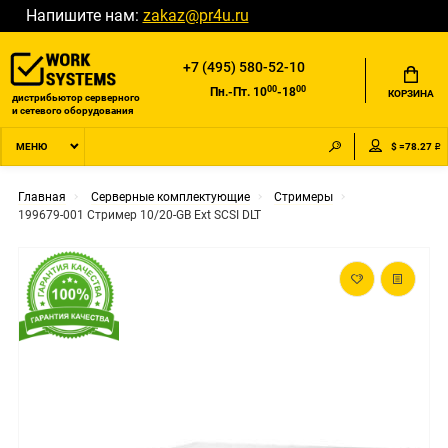
Напишите нам:
zakaz@pr4u.ru
+7 (495) 580-52-10
00
00
Пн.-Пт. 10
-18
КОРЗИНА
дистрибьютор серверного
и сетевого оборудования
$ =78.27 ₽
МЕНЮ
Главная
Серверные комплектующие
Стримеры
199679-001 Стример 10/20-GB Ext SCSI DLT