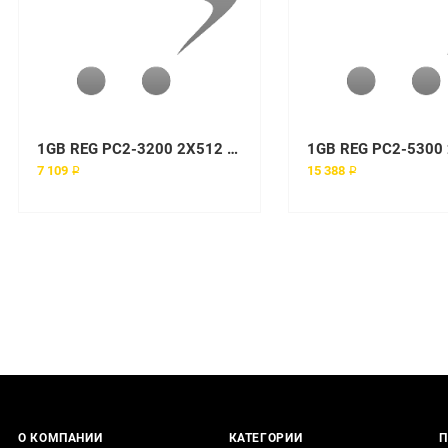
1GB REG PC2-3200 2X512 option kit
7 109 ₽
15 388 ₽
О КОМПАНИИ
КАТЕГОРИИ
П