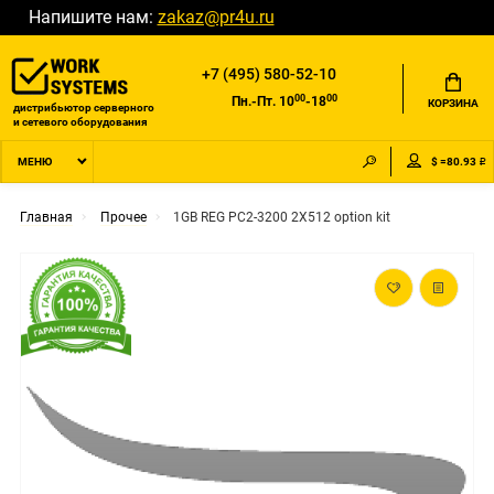
Напишите нам:
zakaz@pr4u.ru
+7 (495) 580-52-10
00
00
Пн.-Пт. 10
-18
КОРЗИНА
дистрибьютор серверного
и сетевого оборудования
$ =80.93 ₽
МЕНЮ
Главная
Прочее
1GB REG PC2-3200 2X512 option kit