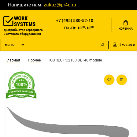
Напишите нам:
zakaz@pr4u.ru
+7 (495) 580-52-10
00
00
Пн.-Пт. 10
-18
КОРЗИНА
дистрибьютор серверного
и сетевого оборудования
$ =78.30 ₽
МЕНЮ
Главная
Прочее
1GB REG PC2100 DL140 module