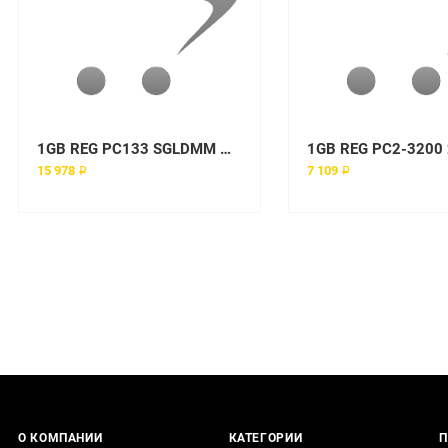
1GB REG PC133 SGLDMM module
15 978 ₽
7 109 ₽
О КОМПАНИИ
КАТЕГОРИИ
П