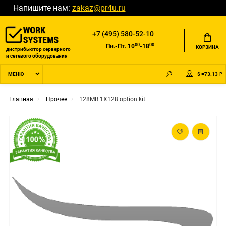
Напишите нам:
zakaz@pr4u.ru
+7 (495) 580-52-10
00
00
Пн.-Пт. 10
-18
КОРЗИНА
дистрибьютор серверного
и сетевого оборудования
$ =73.13 ₽
МЕНЮ
Главная
Прочее
128MB 1X128 option kit