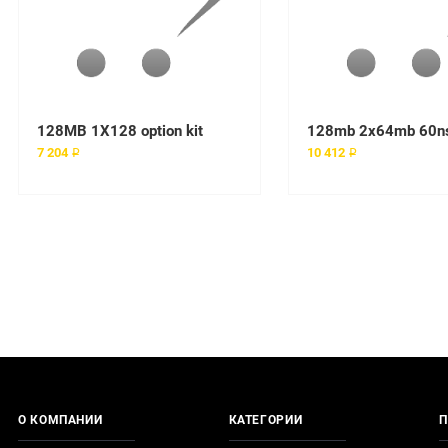
128MB 1X128 option kit
7 204 ₽
10 412 ₽
О КОМПАНИИ
КАТЕГОРИИ
П