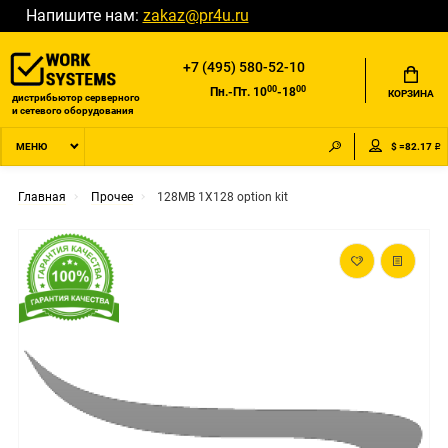
Напишите нам:
zakaz@pr4u.ru
+7 (495) 580-52-10
00
00
Пн.-Пт. 10
-18
КОРЗИНА
дистрибьютор серверного
и сетевого оборудования
$ =82.17 ₽
МЕНЮ
Главная
Прочее
128MB 1X128 option kit