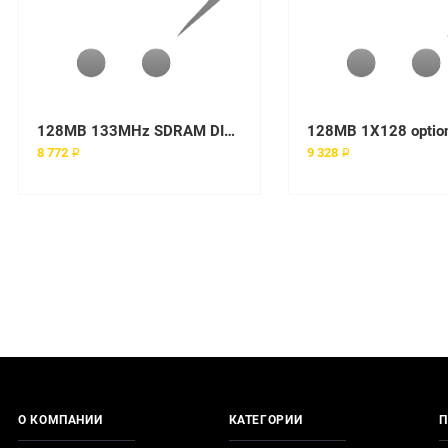
128MB 133MHz SDRAM DIMM
128MB 1X128 option
8 772 ₽
9 328 ₽
О КОМПАНИИ
КАТЕГОРИИ
П