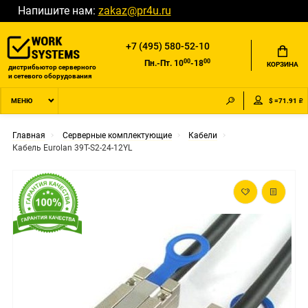
Напишите нам:
zakaz@pr4u.ru
+7 (495) 580-52-10
00
00
Пн.-Пт. 10
-18
КОРЗИНА
дистрибьютор серверного
и сетевого оборудования
$ =71.91 ₽
МЕНЮ
Главная
Серверные комплектующие
Кабели
Кабель Eurolan 39T-S2-24-12YL