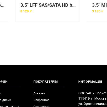
3.5" LFF 2 Bay DL320E G8 V2 /Cage
3.5" LFF SAS/SATA HD backplane 8-bays board
8 129 ₽
3 185 ₽
ОРИИ
ПОКУПАТЕЛЯМ
ИНФОРМАЦИЯ
ООО "АйТи-Воркс"
ы
Аккаунт
115419, г. Москва
е диски
Избранное
ул. Орджоникидзе
ивная память
Сравнение