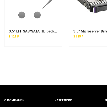
3.5" LFF SAS/SATA HD backplane 8-bays board
3.5" Microserver Dri
8 129 ₽
3 185 ₽
О КОМПАНИИ
КАТЕГОРИИ
П