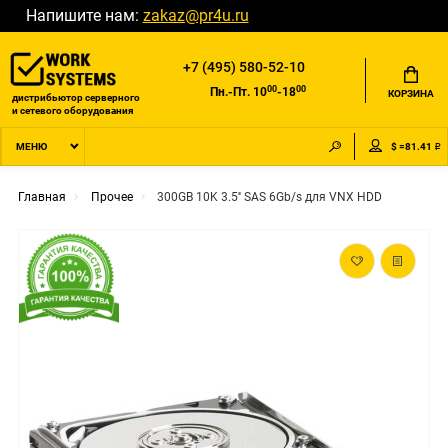
Напишите нам:
zakaz@pr4u.ru
+7 (495) 580-52-10
00
00
Пн.-Пт. 10
-18
КОРЗИНА
дистрибьютор серверного
и сетевого оборудования
$ =81.41 ₽
МЕНЮ
Главная
Прочее
300GB 10K 3.5'' SAS 6Gb/s для VNX HDD