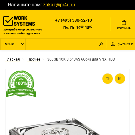
Напишите нам:
zakaz@pr4u.ru
+7 (495) 580-52-10
00
00
Пн.-Пт. 10
-18
КОРЗИНА
дистрибьютор серверного
и сетевого оборудования
$ =78.03 ₽
МЕНЮ
Главная
Прочее
300GB 10K 3.5'' SAS 6Gb/s для VNX HDD