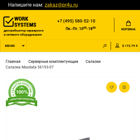
Напишите нам:
zakaz@pr4u.ru
+7 (495) 580-52-10
00
00
Пн.-Пт. 10
-18
КОРЗИНА
дистрибьютор серверного
и сетевого оборудования
$ =73.79 ₽
МЕНЮ
Главная
Серверные комплектующие
Салазки
Салазка Maxdata 56193-07