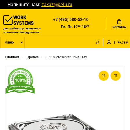
Напишите нам:
zakaz@pr4u.ru
+7 (495) 580-52-10
00
00
Пн.-Пт. 10
-18
КОРЗИНА
дистрибьютор серверного
и сетевого оборудования
$ =79.73 ₽
МЕНЮ
Главная
Прочее
3.5" Microserver Drive Tray