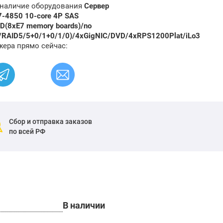
и наличие оборудования
Сервер
7-4850 10-core 4P SAS
D(8xE7 memory boards)/no
RAID5/5+0/1+0/1/0)/4xGigNIC/DVD/4xRPS1200Plat/iLo3
жера прямо сейчас:
Сбор и отправка заказов
по всей РФ
В наличии