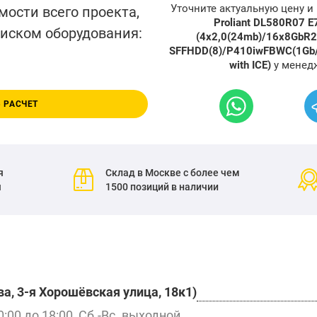
Уточните актуальную цену 
мости всего проекта,
Proliant DL580R07 E
писком оборудования:
(4x2,0(24mb)/16x8GbR2
SFFHDD(8)/P410iwFBWC(1Gb/
with ICE)
у менед
 РАСЧЕТ
я
Склад в Москве с более чем
я
1500 позиций в наличии
а, 3-я Хорошёвская улица, 18к1)
0:00 до 18:00, Сб.-Вс. выходной