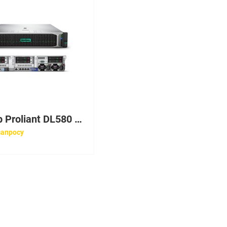
Сервер Proliant DL580 Gen10 Gold 6148 Rack(4U)/4xXeon20C 2.4GHz(27,5Mb)/8x16GbR1D_2666/P408i-pFBWC(2Gb/RAID 0/1/10/5/50/6/60)/noHDD(8/ 48up)SFF/12HPFans/OVadv/2x10Gb535FLR-T/16xPCIe/EasyRK+CMA/ 4x1600W
запросу