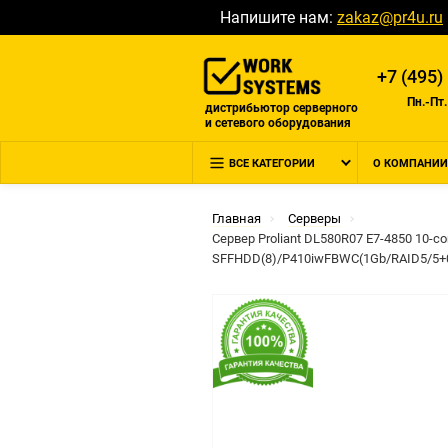
Напишите нам:
zakaz@pr4u.ru
+7 (495)
Пн.-Пт.
дистрибьютор серверного
и сетевого оборудования
ВСЕ КАТЕГОРИИ
О КОМПАНИИ
Главная
Серверы
Сервер Proliant DL580R07 E7-4850 10-c
SFFHDD(8)/P410iwFBWC(1Gb/RAID5/5+0/