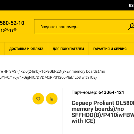
B2
 580-52-10
00
00
 10
-18
ДОСТАВКА И ОПЛАТА
ДЛЯ ПОКУПАТЕЛЕЙ
ГАРАНТИЯ И СЕРВИС
ore 4P SAS (4x2,0(24mb)/16x8GbR2D(8xE7 memory boards)/no
1+0/1/0)/4xGigNIC/DVD/4xRPS1200Plat/iLo3 with ICE)
Парт-номер:
643064-421
Сервер Proliant DL58
memory boards)/no
SFFHDD(8)/P410iwFBWC
with ICE)