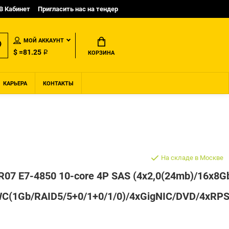
B Кабинет
Пригласить нас на тендер
МОЙ АККАУНТ
$ =81.25 ₽
КОРЗИНА
КАРЬЕРА
КОНТАКТЫ
На складе в Москве
0R07 E7-4850 10-core 4P SAS (4x2,0(24mb)/16x8
(1Gb/RAID5/5+0/1+0/1/0)/4xGigNIC/DVD/4xRPS