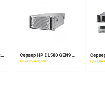
Сервер Proliant DL580R07 E7-4870 10-core 4P SAS (4x2,4(30mb)/16x8GbR2D(8xE7 memory boards)/no SFFHDD(8)/P410iwFBWC(1Gb/RAID5/5+0/1+0/1/0)/4xGigNIC/DVD/4xRPS1200Plat/iLo3 with ICE)
Сервер HP DL580 GEN9 E7-4850V4 4P 128GB SVR [816816-B21]
Цена по запросу
Цена по 