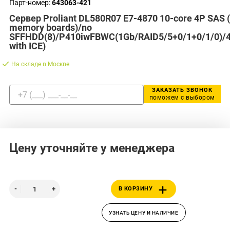
Парт-номер:
643063-421
Сервер Proliant DL580R07 E7-4870 10-core 4P SAS
memory boards)/no
SFFHDD(8)/P410iwFBWC(1Gb/RAID5/5+0/1+0/1/0)/4
with ICE)
На складе в Москве
ЗАКАЗАТЬ ЗВОНОК
поможем с выбором
Цену уточняйте у менеджера
В КОРЗИНУ
УЗНАТЬ ЦЕНУ И НАЛИЧИЕ