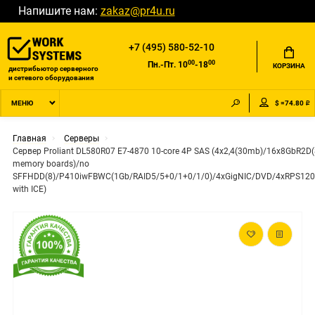
Напишите нам:
zakaz@pr4u.ru
+7 (495) 580-52-10
00
00
Пн.-Пт. 10
-18
КОРЗИНА
дистрибьютор серверного
и сетевого оборудования
$ =74.80 ₽
МЕНЮ
Главная
Серверы
Сервер Proliant DL580R07 E7-4870 10-core 4P SAS (4x2,4(30mb)/16x8GbR2D
memory boards)/no
SFFHDD(8)/P410iwFBWC(1Gb/RAID5/5+0/1+0/1/0)/4xGigNIC/DVD/4xRPS1200
with ICE)