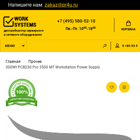
Напишите нам:
zakaz@pr4u.ru
+7 (495) 580-52-10
00
00
Пн.-Пт. 10
-18
КОРЗИНА
дистрибьютор серверного
и сетевого оборудования
$ =80.93 ₽
МЕНЮ
Главная
Прочее
300Wt PCB230 Pro 3500 MT Workstation Power Supply