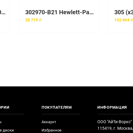
300Wt PCB230 Pro 3500 MT Workstation Power Supply
302970-B21 Hewlett-Packard Контороллер HP StorageWorks MSA30 Dual Bus Ultra320 SCSI Enclosure
28 719 ₽
102 464 
ОРИИ
ПОКУПАТЕЛЯМ
ИНФОРМАЦИЯ
ООО "АйТи-Воркс"
ы
Аккаунт
115419, г. Москва
е диски
Избранное