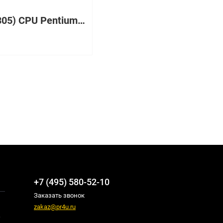
305 (x305) CPU Pentium 4 1800/400/512, RAM PC2100 ECC DDR SDRAM RDIMM 256Mb, 40GB IDE HDD, CD,Int. Gigabit Ethernet 10/100/1000Мб/с, Power 1x220W, Rack 1U
₽
+7 (495) 580-52-10
Заказать звонок
zakaz@pr4u.ru
,