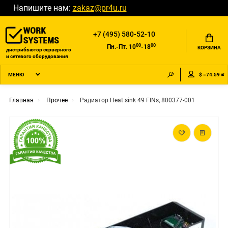
Напишите нам:
zakaz@pr4u.ru
+7 (495) 580-52-10
00
00
Пн.-Пт. 10
-18
КОРЗИНА
дистрибьютор серверного
и сетевого оборудования
$ =74.59 ₽
МЕНЮ
Главная
Прочее
Радиатор Heat sink 49 FINs, 800377-001