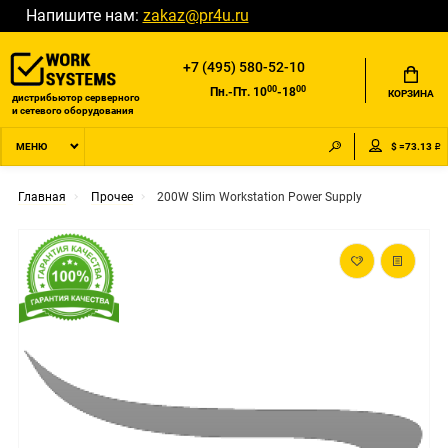
Напишите нам:
zakaz@pr4u.ru
+7 (495) 580-52-10
00
00
Пн.-Пт. 10
-18
КОРЗИНА
дистрибьютор серверного
и сетевого оборудования
$ =73.13 ₽
МЕНЮ
Главная
Прочее
200W Slim Workstation Power Supply