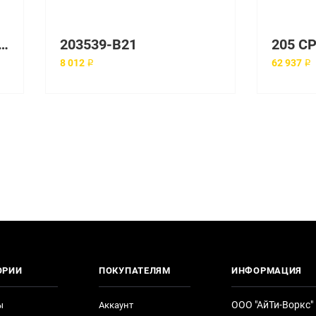
lim Workstation Power Supply
203539-B21
8 012 ₽
62 937 ₽
ОРИИ
ПОКУПАТЕЛЯМ
ИНФОРМАЦИЯ
ООО "АйТи-Воркс"
ы
Аккаунт