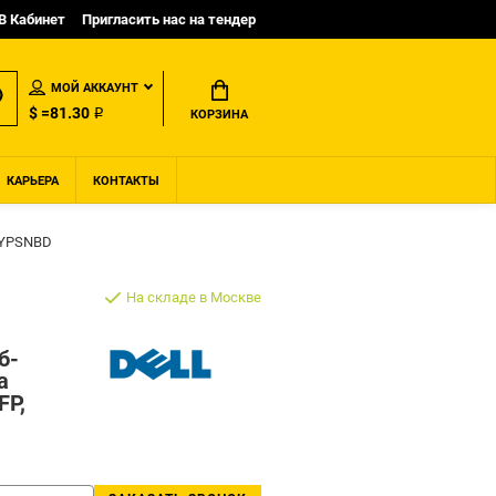
B Кабинет
Пригласить нас на тендер
МОЙ АККАУНТ
$ =81.30 ₽
КОРЗИНА
КАРЬЕРА
КОНТАКТЫ
 3YPSNBD
На складе в Москве
б-
а
FP,