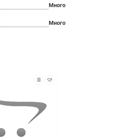
Много
Много