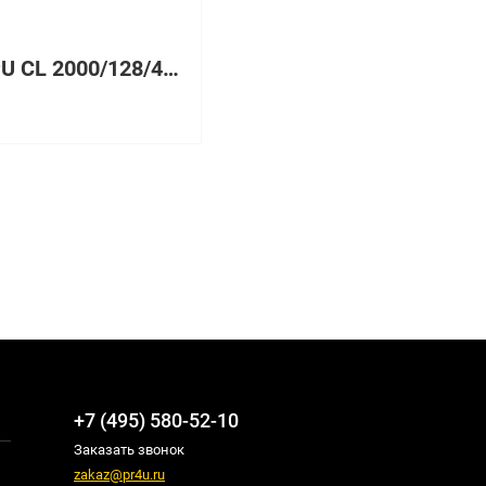
205 CPU CL 2000/128/400, 128 Мб PC2100 ECC DDR SDRAM UDIMM, HDD 40Gb IDE, Gigabit Ethernet, Tower
+7 (495) 580-52-10
Заказать звонок
zakaz@pr4u.ru