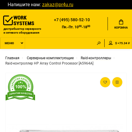
Напишите нам:
zakaz@pr4u.ru
+7 (495) 580-52-10
00
00
Пн.-Пт. 10
-18
КОРЗИНА
дистрибьютор серверного
и сетевого оборудования
$ =75.34 ₽
МЕНЮ
Главная
Серверные комплектующие
Raid-контроллеры
Raid-контроллер HP Array Control Processor [A5964A]