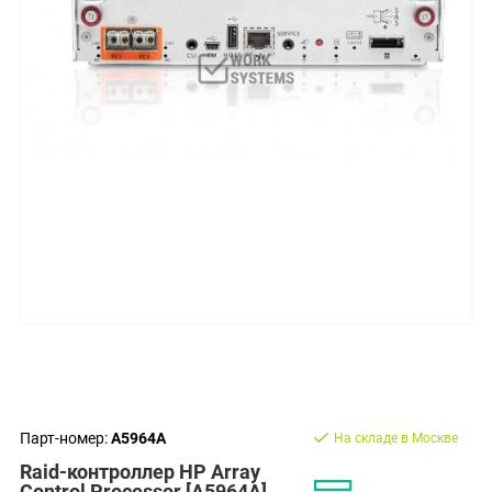
Парт-номер:
A5964A
На складе в Москве
Raid-контроллер HP Array
Control Processor [A5964A]