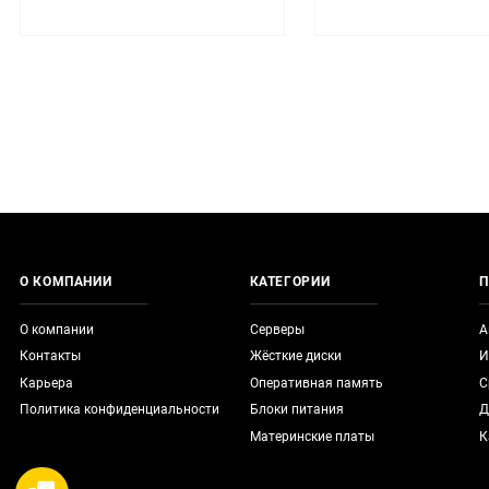
О КОМПАНИИ
КАТЕГОРИИ
П
О компании
Серверы
А
Контакты
Жёсткие диски
И
Карьера
Оперативная память
С
Политика конфиденциальности
Блоки питания
Д
Материнские платы
К