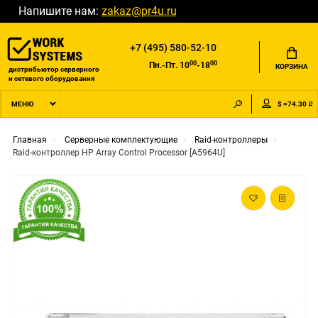
Напишите нам:
zakaz@pr4u.ru
+7 (495) 580-52-10
00
00
Пн.-Пт. 10
-18
КОРЗИНА
дистрибьютор серверного
и сетевого оборудования
$ =74.30 ₽
МЕНЮ
Главная
Серверные комплектующие
Raid-контроллеры
Raid-контроллер HP Array Control Processor [A5964U]