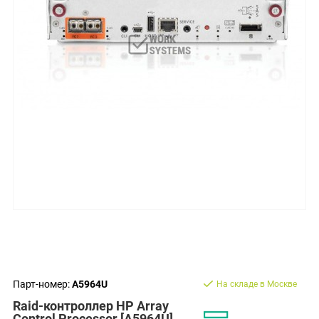
Парт-номер:
A5964U
На складе в Москве
Raid-контроллер HP Array
Control Processor [A5964U]