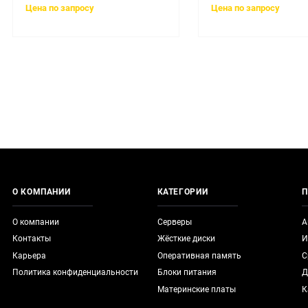
Цена по запросу
Цена по запросу
О КОМПАНИИ
КАТЕГОРИИ
П
О компании
Серверы
А
Контакты
Жёсткие диски
И
Карьера
Оперативная память
С
Политика конфиденциальности
Блоки питания
Д
Материнские платы
К