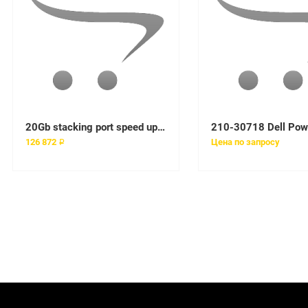
20Gb stacking port speed upgrade. Changes speed of all four stacking ports on a single SANbox 5802V from 10Gb to 20Gb
126 872 ₽
Цена по запросу