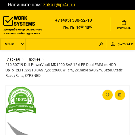
Напишите нам:
zakaz@pr4u.ru
+7 (495) 580-52-10
00
00
Пн.-Пт. 10
-18
КОРЗИНА
дистрибьютор серверного
и сетевого оборудования
$ =75.24 ₽
МЕНЮ
Главная
Прочее
210-30719 Dell PowerVault MD1200 SAS 12xLFF Dual EMM, noHDD
UpTo12LFF, 2x2TB SAS 7,2k, 2x600W RPS, 2xCable SAS 2m, Bezel, Static
ReadyRails, 3YPSNBD