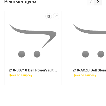
Рекомендуем
210-30718 Dell PowerVault MD1220 SAS 24xSFF Dual EMM, noHDD UpTo24SFF, 2x1,2TB SAS 10k, 2x600W RPS, 2xCable SAS 2m, Bezel, ReadyRails, 3YPSNBD
Цена по запросу
Цена по запросу