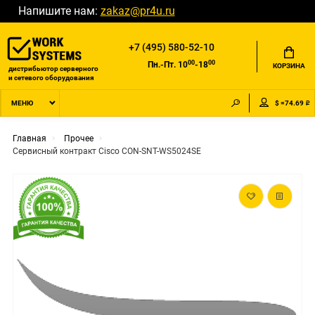
Напишите нам:
zakaz@pr4u.ru
+7 (495) 580-52-10
00
00
Пн.-Пт. 10
-18
КОРЗИНА
дистрибьютор серверного
и сетевого оборудования
$ =74.69 ₽
МЕНЮ
Главная
Прочее
Сервисный контракт Cisco CON-SNT-WS5024SE