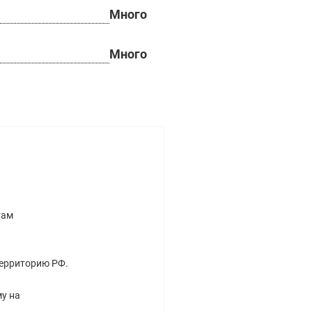
Много
Много
там
территорию РФ.
у на