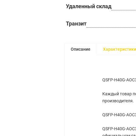
Удаленный склад
Транзит
Описание
Характеристик
QSFP-H40G-AOC3
Каждый товар по
производителя.
QSFP-H40G-AOC3
QSFP-H40G-AOC3M
официальном са