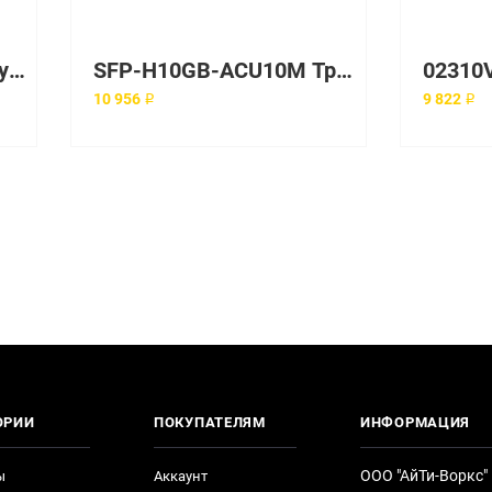
SO-SFP-L50D-C59 Модуль CWDM SFP Smartopics
SFP-H10GB-ACU10M Трансивер Cisco
10 956 ₽
9 822 ₽
ОРИИ
ПОКУПАТЕЛЯМ
ИНФОРМАЦИЯ
ООО "АйТи-Воркс"
ы
Аккаунт