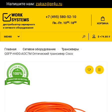
Напишите нам:
zakaz@pr4u.ru
+7 (495) 580-52-10
00
00
Пн.-Пт. 10
-18
КОРЗИНА
дистрибьютор серверного
и сетевого оборудования
$ =74.80 ₽
МЕНЮ
Главная
Сетевое оборудование
Трансиверы
QSFP-H40G-AOC7M Оптический трансивер Cisco