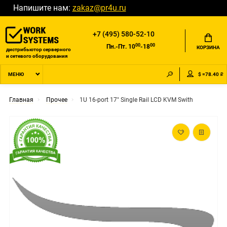
Напишите нам:
zakaz@pr4u.ru
+7 (495) 580-52-10
00
00
Пн.-Пт. 10
-18
КОРЗИНА
дистрибьютор серверного
и сетевого оборудования
$ =78.40 ₽
МЕНЮ
Главная
Прочее
1U 16-port 17" Single Rail LCD KVM Swith