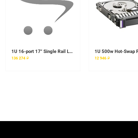
1U 16-port 17" Single Rail LCD KVM Swith
136 274 ₽
12 946 ₽