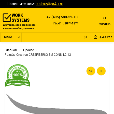
Напишите нам:
zakaz@pr4u.ru
+7 (495) 580-52-10
00
00
Пн.-Пт. 10
-18
КОРЗИНА
дистрибьютор серверного
и сетевого оборудования
$ =82.17 ₽
МЕНЮ
Главная
Прочее
Разъём Crestron CRESFIBER8G-SM-CONN-LC-12