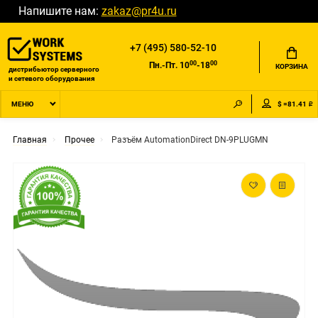
Напишите нам:
zakaz@pr4u.ru
+7 (495) 580-52-10
00
00
Пн.-Пт. 10
-18
КОРЗИНА
дистрибьютор серверного
и сетевого оборудования
$ =81.41 ₽
МЕНЮ
Главная
Прочее
Разъём AutomationDirect DN-9PLUGMN