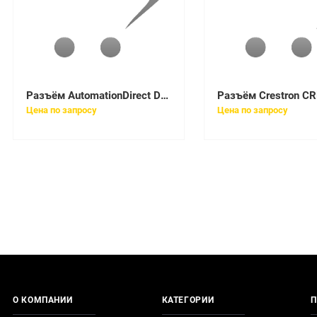
Разъём AutomationDirect DN-9PLUG
Цена по запросу
Цена по запросу
О КОМПАНИИ
КАТЕГОРИИ
П