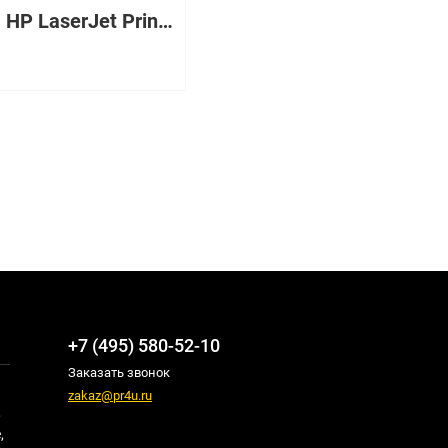
128MB HP LaserJet Printer 100-pin Memory for HP LaserJet 1320 2300 2505 2550 2605 2700 2820 2840 3390 3392 4100 4200 4300 5100 8150 9000
+7 (495) 580-52-10
Заказать звонок
zakaz@pr4u.ru
,
,