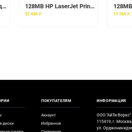
128MB DIMM 133MHz для LC2000, LH3000, E800
128MB HP LaserJet Printer 100-pin Memory for HP LaserJet 1320 2300 2505 2550 2605 2700 2820 2840 3390 3392 4100 4200 4300 5100 8150 9000
21 436 ₽
11 764 ₽
ОРИИ
ПОКУПАТЕЛЯМ
ИНФОРМАЦИЯ
ООО "АйТи-Воркс"
ы
Аккаунт
115419, г. Москва
е диски
Избранное
ул. Орджоникидзе
ивная память
Сравнение