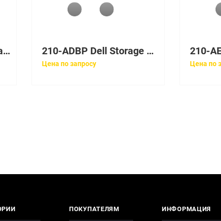
210-30719 Dell PowerVault MD1200 SAS 12xLFF Dual EMM, noHDD UpTo12LFF, 2x2TB SAS 7,2k, 2x600W RPS, 2xCable SAS 2m, Bezel, Static ReadyRails, 3YPSNBD
210-ADBP Dell Storage MD1420 SAS 24xSFF Dual EMM, 2x1.2TB 10k, UpTo24SFF, 2x600W RPS, 2xCable SAS HD-Mini 2m, Bezel, Static ReadyRails II, 3YPSNBD
Цена по запросу
Цена по 
ОРИИ
ПОКУПАТЕЛЯМ
ИНФОРМАЦИЯ