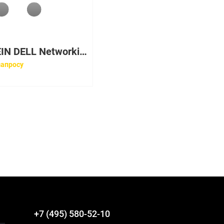
210-AEIN DELL Networking X1026P с веб-интерфейсом, 24 порта 1GbE PoE (до 12 портов PoE+) и 2 порта 1GbE SFP
запросу
+7 (495) 580-52-10