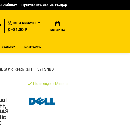
B Кабинет
Пригласить нас на тендер
МОЙ АККАУНТ
$ =81.30 ₽
КОРЗИНА
КАРЬЕРА
КОНТАКТЫ
 Static ReadyRails II, 3YPSNBD
На складе в Москве
ual
FF,
SAS
tic
D