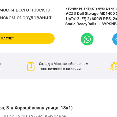
Уточните актуальную цену
мости всего проекта,
ACZB Dell Storage MD1400 
писком оборудования:
UpTo12LFF, 2x600W RPS, 2x
Static ReadyRails II, 3YPSN
 РАСЧЕТ
я
Склад в Москве с более чем
я
1500 позиций в наличии
а, 3-я Хорошёвская улица, 18к1)
0:00 до 18:00, Сб.-Вс. выходной