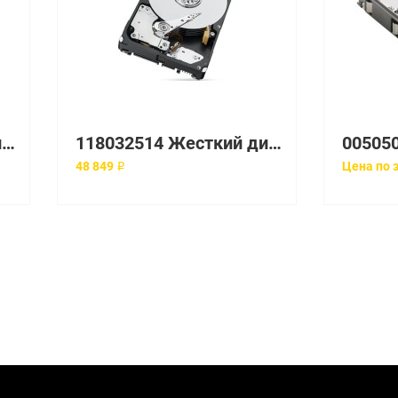
118032185 Жесткий диск EMC
118032514 Жесткий диск EMC
48 849 ₽
Цена по 