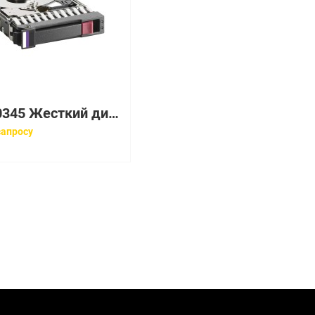
005050345 Жесткий диск EMC 600GB 10K 2.5'' SAS 6Gb/s
запросу