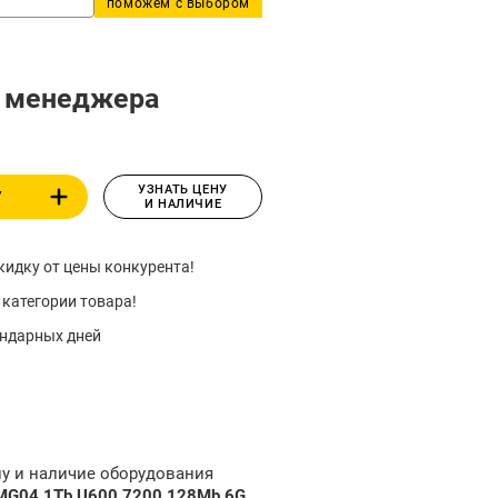
поможем с выбором
у менеджера
УЗНАТЬ ЦЕНУ
У
И НАЛИЧИЕ
идку от цены конкурента!
 категории товара!
ендарных дней
ну и наличие оборудования
) MG04 1Tb U600 7200 128Mb 6G