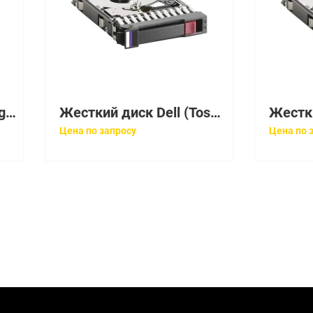
Жесткий диск HP (Seagate) Enterprise Capacity 3.5 HDD v5 4Tb U600 7200 128Mb 6G AF 512n SATAIII 3,5" For Gen8 Gen9 Gen10(869610-B21)
Жесткий диск Dell (Toshiba) MG04 1Tb U600 7200 128Mb 6G AF SATAIII 3,5"(K4M5W)
Цена по запросу
Цена по 