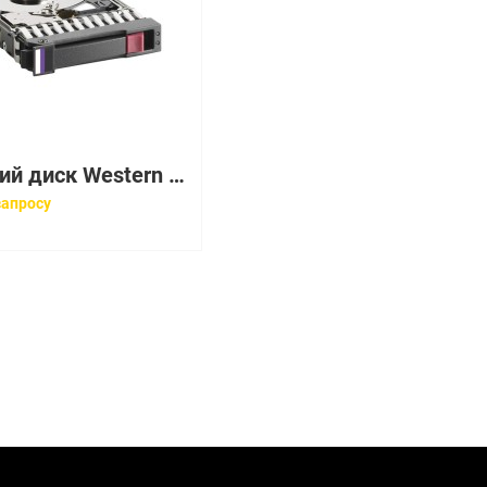
Жесткий диск Western Digital Caviar SE 120Gb (U150/7200/8Mb) SATA(WD1200JD-00HBB0)
запросу