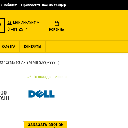
B Кабинет
Пригласить нас на тендер
МОЙ АККАУНТ
$ =81.25 ₽
КОРЗИНА
КАРЬЕРА
КОНТАКТЫ
0 128Mb 6G AF SATAIII 3,5"(M33YT)
На складе в Москве
600
AIII
ЗАКАЗАТЬ ЗВОНОК