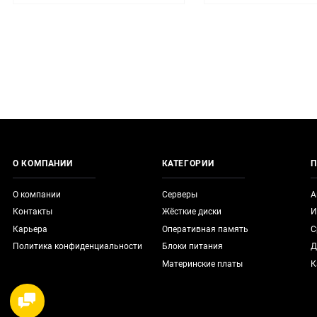
О КОМПАНИИ
КАТЕГОРИИ
П
О компании
Серверы
А
Контакты
Жёсткие диски
И
Карьера
Оперативная память
С
Политика конфиденциальности
Блоки питания
Д
Материнские платы
К