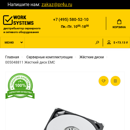
Напишите нам:
zakaz@pr4u.ru
+7 (495) 580-52-10
00
00
Пн.-Пт. 10
-18
КОРЗИНА
дистрибьютор серверного
и сетевого оборудования
$ =73.13 ₽
МЕНЮ
Главная
Серверные комплектующие
Жёсткие диски
005048811 Жесткий диск EMC