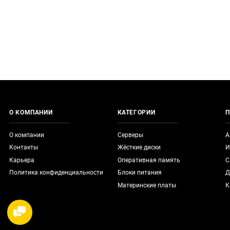
О КОМПАНИИ
КАТЕГОРИИ
П
О компании
Серверы
А
Контакты
Жёсткие диски
И
Карьера
Оперативная память
С
Политика конфиденциальности
Блоки питания
Д
Материнские платы
К