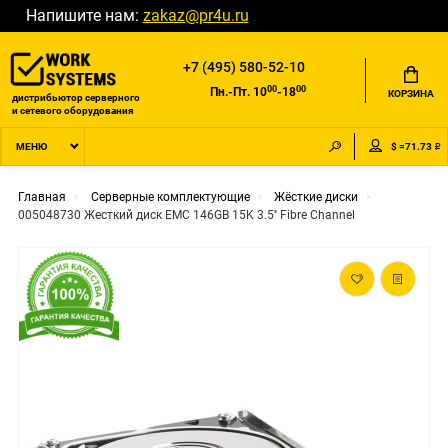
Напишите нам:
zakaz@pr4u.ru
+7 (495) 580-52-10
00
00
Пн.-Пт. 10
-18
КОРЗИНА
дистрибьютор серверного
и сетевого оборудования
$ =71.73 ₽
МЕНЮ
Главная
Серверные комплектующие
Жёсткие диски
005048730 Жесткий диск EMC 146GB 15K 3.5'' Fibre Channel