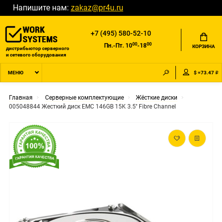
Напишите нам:
zakaz@pr4u.ru
+7 (495) 580-52-10
00
00
Пн.-Пт. 10
-18
КОРЗИНА
дистрибьютор серверного
и сетевого оборудования
$ =73.47 ₽
МЕНЮ
Главная
Серверные комплектующие
Жёсткие диски
005048844 Жесткий диск EMC 146GB 15K 3.5'' Fibre Channel