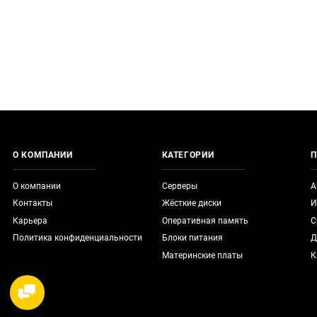
О КОМПАНИИ
КАТЕГОРИИ
П
О компании
Серверы
А
Контакты
Жёсткие диски
И
Карьера
Оперативная память
С
Политика конфиденциальности
Блоки питания
Д
Материнские платы
К