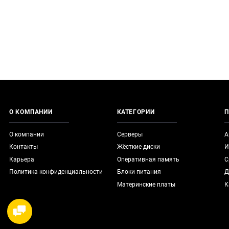
О КОМПАНИИ
КАТЕГОРИИ
П
О компании
Серверы
А
Контакты
Жёсткие диски
И
Карьера
Оперативная память
С
Политика конфиденциальности
Блоки питания
Д
Материнские платы
К