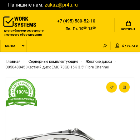
Напишите нам:
zakaz@pr4u.ru
+7 (495) 580-52-10
00
00
Пн.-Пт. 10
-18
КОРЗИНА
дистрибьютор серверного
и сетевого оборудования
$ =79.73 ₽
МЕНЮ
Главная
Серверные комплектующие
Жёсткие диски
005048845 Жесткий диск EMC 73GB 15K 3.5'' Fibre Channel