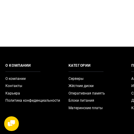
О КОМПАНИИ
КАТЕГОРИИ
П
О компании
Серверы
А
Контакты
Жёсткие диски
И
Карьера
Оперативная память
С
Политика конфиденциальности
Блоки питания
Д
Материнские платы
К