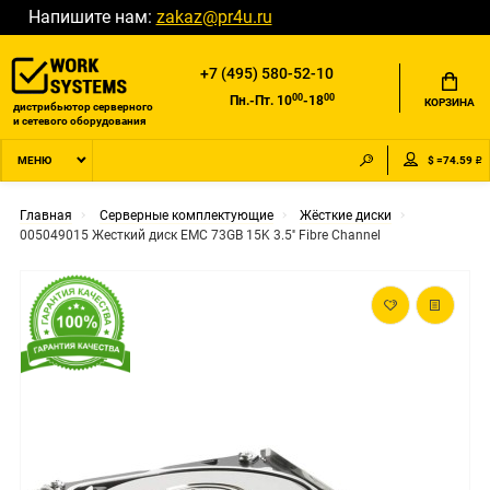
Напишите нам:
zakaz@pr4u.ru
+7 (495) 580-52-10
00
00
Пн.-Пт. 10
-18
КОРЗИНА
дистрибьютор серверного
и сетевого оборудования
$ =74.59 ₽
МЕНЮ
Главная
Серверные комплектующие
Жёсткие диски
005049015 Жесткий диск EMC 73GB 15K 3.5'' Fibre Channel