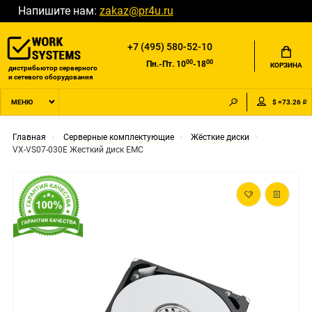
Напишите нам:
zakaz@pr4u.ru
+7 (495) 580-52-10
00
00
Пн.-Пт. 10
-18
КОРЗИНА
дистрибьютор серверного
и сетевого оборудования
$ =73.26 ₽
МЕНЮ
Главная
Серверные комплектующие
Жёсткие диски
VX-VS07-030E Жесткий диск EMC