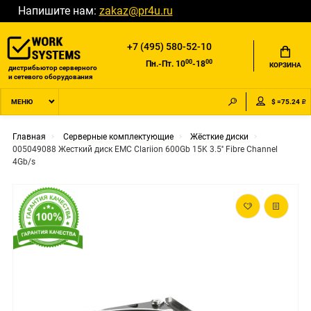
Напишите нам:
zakaz@pr4u.ru
+7 (495) 580-52-10
00
00
Пн.-Пт. 10
-18
КОРЗИНА
дистрибьютор серверного
и сетевого оборудования
$ =75.24 ₽
МЕНЮ
Главная
Серверные комплектующие
Жёсткие диски
005049088 Жесткий диск EMC Clariion 600Gb 15K 3.5'' Fibre Channel
4Gb/s