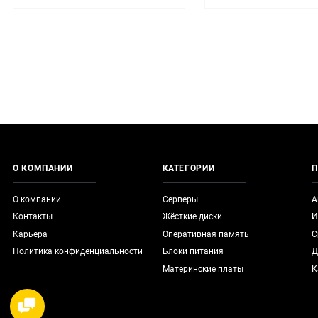
О КОМПАНИИ
КАТЕГОРИИ
П
О компании
Серверы
А
Контакты
Жёсткие диски
И
Карьера
Оперативная память
С
Политика конфиденциальности
Блоки питания
Д
Материнские платы
К