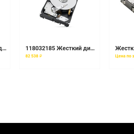
101-000-066 Жесткий диск EMC
118032185 Жесткий диск EMC
82 538 ₽
Цена по 