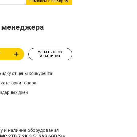
поможем с выбором
у менеджера
УЗНАТЬ ЦЕНУ
У
И НАЛИЧИЕ
идку от цены конкурента!
 категории товара!
ендарных дней
ну и наличие оборудования
MC 2TB 7.2K 3.5" SAS 6GB/S
у