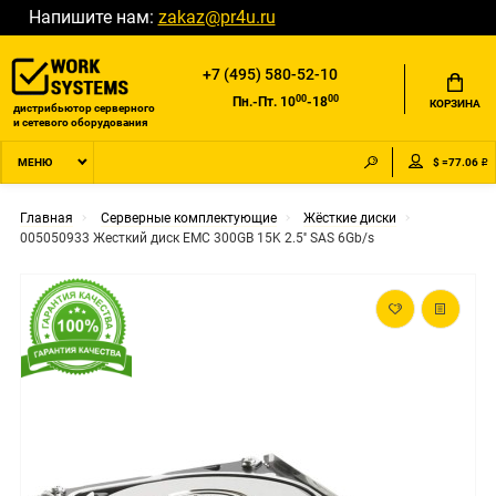
Напишите нам:
zakaz@pr4u.ru
+7 (495) 580-52-10
00
00
Пн.-Пт. 10
-18
КОРЗИНА
дистрибьютор серверного
и сетевого оборудования
$ =77.06 ₽
МЕНЮ
Главная
Серверные комплектующие
Жёсткие диски
005050933 Жесткий диск EMC 300GB 15K 2.5'' SAS 6Gb/s