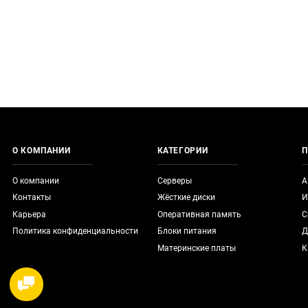
О КОМПАНИИ
КАТЕГОРИИ
П
О компании
Серверы
А
Контакты
Жёсткие диски
И
Карьера
Оперативная память
С
Политика конфиденциальности
Блоки питания
Д
Материнские платы
К