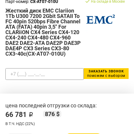
Парт-номер:
CX-AT07-010U
На складе в Москве
Жесткий диск EMC Clariion
1Tb U300 7200 2Gbit SATAII To
FC 40pin 520bps Fibre Channel
ATA (FATA) 40pin 3,5" For
CLARiiON CX4 Series CX4-120
CX4-240 CX4-480 CX4-960
DAE2 DAE2-ATA DAE2P DAE3P
DAE4P CX3 Series CX3-80
CX3-40c(CX-AT07-010U)
ЗАКАЗАТЬ ЗВОНОК
поможем с выбором
цена последней отгрузки со склада:
876 $
66 781 ₽
В Т.Ч. НДС (22%)