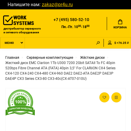
Напишите нам:
zakaz@pr4u.ru
+7 (495) 580-52-10
00
00
Пн.-Пт. 10
-18
КОРЗИНА
дистрибьютор серверного
и сетевого оборудования
$ =76.25 ₽
МЕНЮ
Главная
Серверные комплектующие
Жёсткие диски
Жесткий диск EMC Clariion 1Tb U300 7200 2Gbit SATAII To FC 40pin
520bps Fibre Channel ATA (FATA) 40pin 3,5" For CLARiiON CX4 Series
CX4-120 CX4-240 CX4-480 CX4-960 DAE2 DAE2-ATA DAE2P DAE3P
DAE4P CX3 Series CX3-80 CX3-40c(CX-AT07-010U)