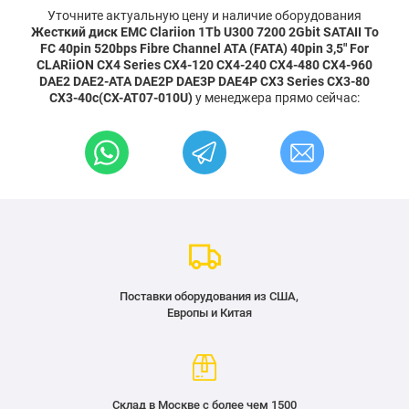
Уточните актуальную цену и наличие оборудования
Жесткий диск EMC Clariion 1Tb U300 7200 2Gbit SATAII To
FC 40pin 520bps Fibre Channel ATA (FATA) 40pin 3,5" For
CLARiiON CX4 Series CX4-120 CX4-240 CX4-480 CX4-960
DAE2 DAE2-ATA DAE2P DAE3P DAE4P CX3 Series CX3-80
CX3-40c(CX-AT07-010U)
у менеджера прямо сейчас:
Поставки оборудования из США,
Европы и Китая
Склад в Москве с более чем 1500